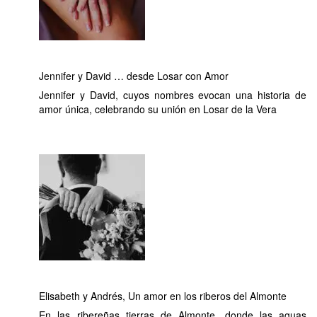
«Garganta
la
Olla»
Jennifer y David … desde Losar con Amor
Jennifer y David, cuyos nombres evocan una historia de
amor única, celebrando su unión en Losar de la Vera
Elisabeth y Andrés, Un amor en los riberos del Almonte
En las ribereñas tierras de Almonte, donde las aguas