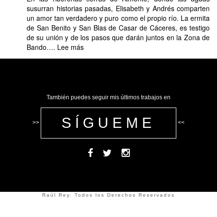
susurran historias pasadas, Elisabeth y Andrés comparten
un amor tan verdadero y puro como el propio río. La ermita
de San Benito y San Blas de Casar de Cáceres, es testigo
de su unión y de los pasos que darán juntos en la Zona de
:
Bando….
Lee más
Elisabeth
y
Andrés,
Un
amor
También puedes seguir mis últimos trabajos en
en
los
SÍGUEME
riberos
>>
<<
del
Almonte
Raúl Rey. Todos los Derechos Reservados